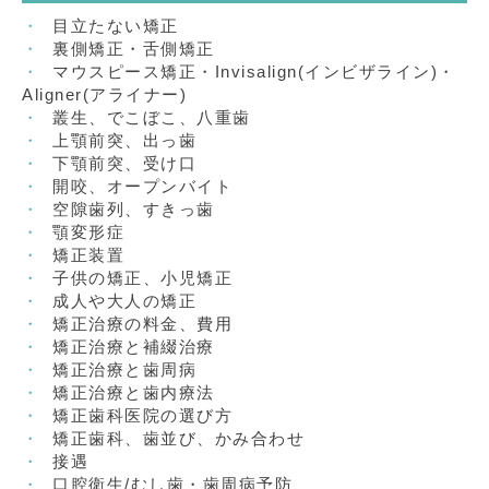
目立たない矯正
裏側矯正・舌側矯正
マウスピース矯正・Invisalign(インビザライン)・
Aligner(アライナー)
叢生、でこぼこ、八重歯
上顎前突、出っ歯
下顎前突、受け口
開咬、オープンバイト
空隙歯列、すきっ歯
顎変形症
矯正装置
子供の矯正、小児矯正
成人や大人の矯正
矯正治療の料金、費用
矯正治療と補綴治療
矯正治療と歯周病
矯正治療と歯内療法
矯正歯科医院の選び方
矯正歯科、歯並び、かみ合わせ
接遇
口腔衛生/むし歯・歯周病予防