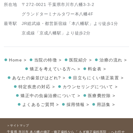
所在地
〒272-0021 千葉県市川市八幡3-3-2
グランドターミナルタワー本八幡4F
最寄駅
JR総武線・都営新宿線「本八幡駅」より徒歩1分
京成線「京成八幡駅」より徒歩2分
Home >
当院の特徴 >
医院紹介 >
治療の流れ >
矯正を考えている方へ >
料金表 >
あなたの歯並びはどれ? >
目立ちにくい矯正装置 >
特定疾患の対応 >
カウンセリングについて >
矯正中の虫歯治療について >
医療費控除 >
よくあるご質問 >
採用情報 >
用語集 >
＞サイトマップ
千葉県 市川市 本八幡の矯正・矯正歯科なら「 もぎ矯正歯科医院 」へお任せ