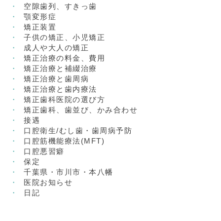
空隙歯列、すきっ歯
顎変形症
矯正装置
子供の矯正、小児矯正
成人や大人の矯正
矯正治療の料金、費用
矯正治療と補綴治療
矯正治療と歯周病
矯正治療と歯内療法
矯正歯科医院の選び方
矯正歯科、歯並び、かみ合わせ
接遇
口腔衛生/むし歯・歯周病予防
口腔筋機能療法(MFT)
口腔悪習癖
保定
千葉県・市川市・本八幡
医院お知らせ
日記