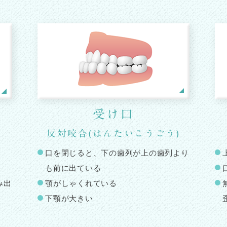
受け口
反対咬合(はんたいこうごう)
口を閉じると、下の歯列が上の歯列より
も前に出ている
み出
顎がしゃくれている
下顎が大きい