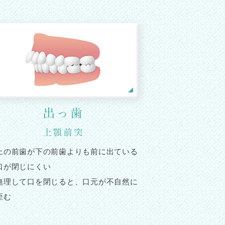
出っ歯
上顎前突
上の前歯が下の前歯よりも前に出ている
口が閉じにくい
無理して口を閉じると、口元が不自然に
歪む