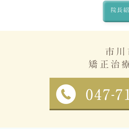
院長
市川
矯正治