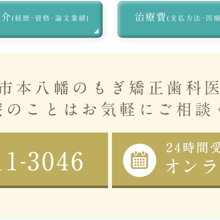
紹介
治療費
(経歴･資格･論文業績)
(支払方法･医
市本八幡の
もぎ矯正歯科
療のことは
お気軽にご相談