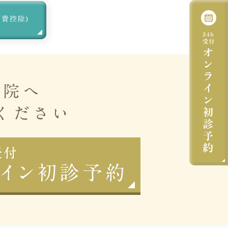
療費控除)
医院へ
ください