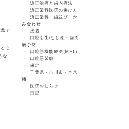
矯正治療と歯内療法
矯正歯科医院の選び方
矯正歯科、歯並び、か
み合わせ
意識で
接遇
口腔衛生/むし歯・歯周
病予防
ことも
口腔筋機能療法(MFT)
ような
口腔悪習癖
保定
千葉県・市川市・本八
幡
医院お知らせ
日記