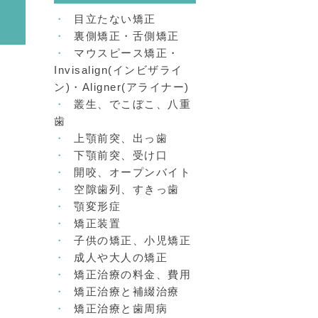
目立たない矯正
裏側矯正・舌側矯正
マウスピース矯正・
Invisalign(インビザライ
ン)・Aligner(アライナー)
叢生、でこぼこ、八重
歯
上顎前突、出っ歯
下顎前突、受け口
開咬、オープンバイト
。
空隙歯列、すきっ歯
顎変形症
矯正装置
子供の矯正、小児矯正
成人や大人の矯正
矯正治療の料金、費用
矯正治療と補綴治療
矯正治療と歯周病