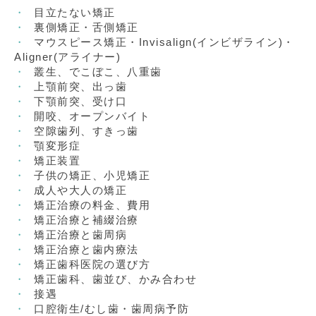
目立たない矯正
裏側矯正・舌側矯正
マウスピース矯正・Invisalign(インビザライン)・
Aligner(アライナー)
叢生、でこぼこ、八重歯
上顎前突、出っ歯
下顎前突、受け口
開咬、オープンバイト
空隙歯列、すきっ歯
顎変形症
矯正装置
子供の矯正、小児矯正
成人や大人の矯正
矯正治療の料金、費用
矯正治療と補綴治療
矯正治療と歯周病
矯正治療と歯内療法
矯正歯科医院の選び方
矯正歯科、歯並び、かみ合わせ
接遇
口腔衛生/むし歯・歯周病予防