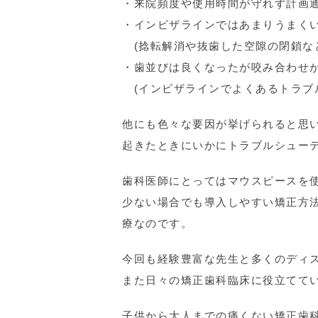
・来院頻度や使用時間が守れず計画
・インビザラインではあまりうまく
(捻転解消や抜歯した空隙の閉鎖な
・歯並びは良くなったが咬み合わせ
(インビザラインでよくあるトラブ
他にも色々な要因が挙げられると思
起きたときにいかにトラブルシュー
歯科医師にとってはマウスピースを
少ない場合でも導入しやすい矯正方
療なのです。
今回も経験豊富な先生と多くのディ
また日々の矯正歯科臨床に役立てて
子供から大人までの痛くない矯正歯科