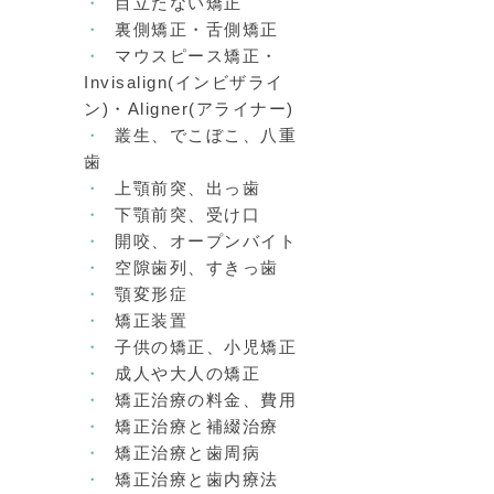
目立たない矯正
裏側矯正・舌側矯正
マウスピース矯正・
Invisalign(インビザライ
ン)・Aligner(アライナー)
叢生、でこぼこ、八重
歯
上顎前突、出っ歯
下顎前突、受け口
開咬、オープンバイト
空隙歯列、すきっ歯
顎変形症
矯正装置
子供の矯正、小児矯正
成人や大人の矯正
矯正治療の料金、費用
矯正治療と補綴治療
矯正治療と歯周病
矯正治療と歯内療法