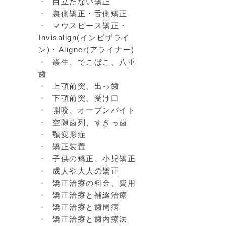
目立たない矯正
裏側矯正・舌側矯正
マウスピース矯正・
Invisalign(インビザライ
ン)・Aligner(アライナー)
叢生、でこぼこ、八重
歯
上顎前突、出っ歯
下顎前突、受け口
開咬、オープンバイト
空隙歯列、すきっ歯
顎変形症
矯正装置
子供の矯正、小児矯正
成人や大人の矯正
矯正治療の料金、費用
矯正治療と補綴治療
矯正治療と歯周病
矯正治療と歯内療法