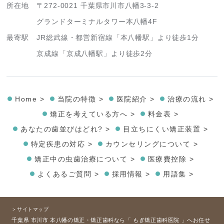
所在地
〒272-0021 千葉県市川市八幡3-3-2
グランドターミナルタワー本八幡4F
最寄駅
JR総武線・都営新宿線「本八幡駅」より徒歩1分
京成線「京成八幡駅」より徒歩2分
Home >
当院の特徴 >
医院紹介 >
治療の流れ >
矯正を考えている方へ >
料金表 >
あなたの歯並びはどれ? >
目立ちにくい矯正装置 >
特定疾患の対応 >
カウンセリングについて >
矯正中の虫歯治療について >
医療費控除 >
よくあるご質問 >
採用情報 >
用語集 >
＞サイトマップ
千葉県 市川市 本八幡の矯正・矯正歯科なら「 もぎ矯正歯科医院 」へお任せ