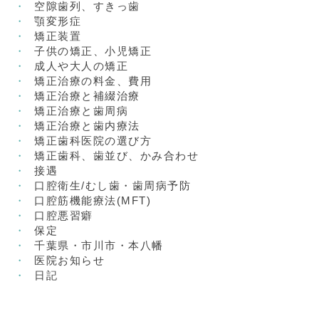
空隙歯列、すきっ歯
顎変形症
矯正装置
子供の矯正、小児矯正
成人や大人の矯正
矯正治療の料金、費用
矯正治療と補綴治療
矯正治療と歯周病
矯正治療と歯内療法
矯正歯科医院の選び方
矯正歯科、歯並び、かみ合わせ
接遇
口腔衛生/むし歯・歯周病予防
口腔筋機能療法(MFT)
口腔悪習癖
保定
千葉県・市川市・本八幡
医院お知らせ
日記