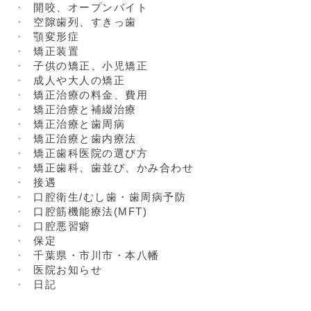
開咬、オープンバイト
空隙歯列、すきっ歯
顎変形症
矯正装置
子供の矯正、小児矯正
成人や大人の矯正
矯正治療の料金、費用
矯正治療と補綴治療
矯正治療と歯周病
矯正治療と歯内療法
矯正歯科医院の選び方
矯正歯科、歯並び、かみ合わせ
接遇
口腔衛生/むし歯・歯周病予防
口腔筋機能療法(MFT)
口腔悪習癖
保定
千葉県・市川市・本八幡
医院お知らせ
日記