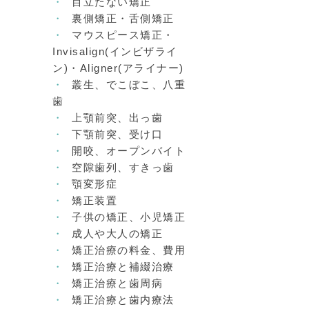
目立たない矯正
裏側矯正・舌側矯正
マウスピース矯正・
Invisalign(インビザライ
ン)・Aligner(アライナー)
叢生、でこぼこ、八重
歯
上顎前突、出っ歯
下顎前突、受け口
開咬、オープンバイト
空隙歯列、すきっ歯
顎変形症
矯正装置
子供の矯正、小児矯正
成人や大人の矯正
矯正治療の料金、費用
矯正治療と補綴治療
矯正治療と歯周病
矯正治療と歯内療法