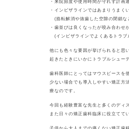
・来院頻度や使用時間が守れず計画
・インビザラインではあまりうまく
(捻転解消や抜歯した空隙の閉鎖な
・歯並びは良くなったが咬み合わせ
(インビザラインでよくあるトラブ
他にも色々な要因が挙げられると思
起きたときにいかにトラブルシュー
歯科医師にとってはマウスピースを
少ない場合でも導入しやすい矯正方
療なのです。
今回も経験豊富な先生と多くのディ
また日々の矯正歯科臨床に役立てて
子供から大人までの痛くない矯正歯科