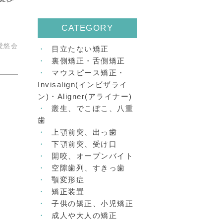
CATEGORY
愛悠会
目立たない矯正
裏側矯正・舌側矯正
マウスピース矯正・
Invisalign(インビザライ
ン)・Aligner(アライナー)
叢生、でこぼこ、八重
歯
上顎前突、出っ歯
下顎前突、受け口
開咬、オープンバイト
空隙歯列、すきっ歯
顎変形症
矯正装置
子供の矯正、小児矯正
成人や大人の矯正