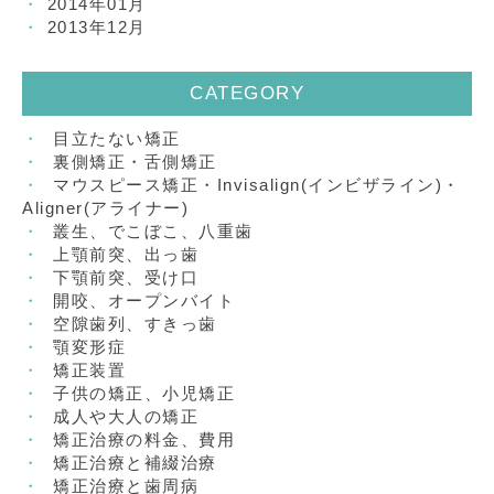
2014年01月
2013年12月
CATEGORY
目立たない矯正
裏側矯正・舌側矯正
マウスピース矯正・Invisalign(インビザライン)・
Aligner(アライナー)
叢生、でこぼこ、八重歯
上顎前突、出っ歯
下顎前突、受け口
開咬、オープンバイト
空隙歯列、すきっ歯
顎変形症
矯正装置
子供の矯正、小児矯正
成人や大人の矯正
矯正治療の料金、費用
矯正治療と補綴治療
矯正治療と歯周病