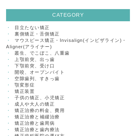
CATEGORY
目立たない矯正
裏側矯正・舌側矯正
マウスピース矯正・Invisalign(インビザライン)・
Aligner(アライナー)
叢生、でこぼこ、八重歯
上顎前突、出っ歯
下顎前突、受け口
開咬、オープンバイト
空隙歯列、すきっ歯
顎変形症
矯正装置
子供の矯正、小児矯正
成人や大人の矯正
矯正治療の料金、費用
矯正治療と補綴治療
矯正治療と歯周病
矯正治療と歯内療法
矯正歯科医院の選び方