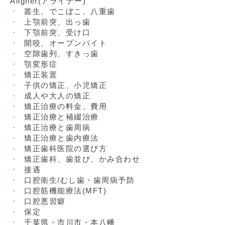
Aligner(アライナー)
叢生、でこぼこ、八重歯
上顎前突、出っ歯
下顎前突、受け口
開咬、オープンバイト
空隙歯列、すきっ歯
顎変形症
矯正装置
子供の矯正、小児矯正
成人や大人の矯正
矯正治療の料金、費用
矯正治療と補綴治療
矯正治療と歯周病
矯正治療と歯内療法
矯正歯科医院の選び方
矯正歯科、歯並び、かみ合わせ
接遇
口腔衛生/むし歯・歯周病予防
口腔筋機能療法(MFT)
口腔悪習癖
保定
千葉県・市川市・本八幡