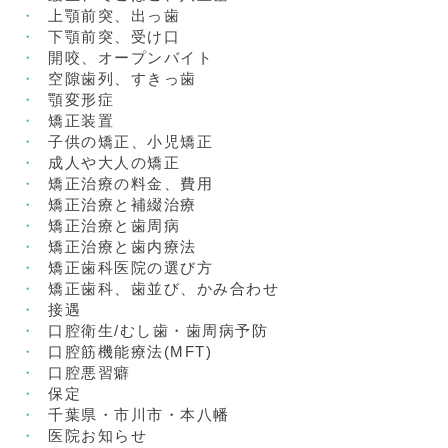
上顎前突、出っ歯
下顎前突、受け口
開咬、オープンバイト
空隙歯列、すきっ歯
顎変形症
矯正装置
子供の矯正、小児矯正
成人や大人の矯正
矯正治療の料金、費用
矯正治療と補綴治療
矯正治療と歯周病
矯正治療と歯内療法
矯正歯科医院の選び方
矯正歯科、歯並び、かみ合わせ
接遇
口腔衛生/むし歯・歯周病予防
口腔筋機能療法(MFT)
口腔悪習癖
保定
千葉県・市川市・本八幡
医院お知らせ