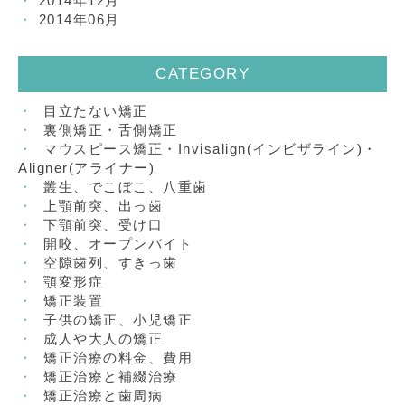
2014年12月
2014年06月
CATEGORY
目立たない矯正
裏側矯正・舌側矯正
マウスピース矯正・Invisalign(インビザライン)・
Aligner(アライナー)
叢生、でこぼこ、八重歯
上顎前突、出っ歯
下顎前突、受け口
開咬、オープンバイト
空隙歯列、すきっ歯
顎変形症
矯正装置
子供の矯正、小児矯正
成人や大人の矯正
矯正治療の料金、費用
矯正治療と補綴治療
矯正治療と歯周病