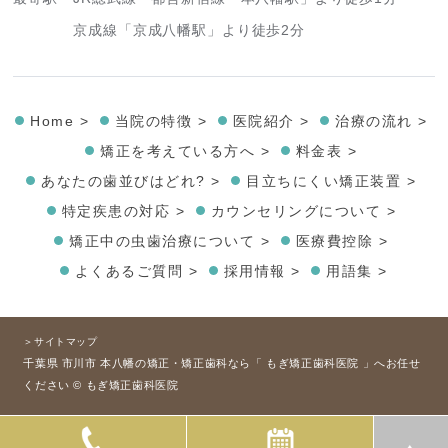
京成線「京成八幡駅」より徒歩2分
Home >
当院の特徴 >
医院紹介 >
治療の流れ >
矯正を考えている方へ >
料金表 >
あなたの歯並びはどれ? >
目立ちにくい矯正装置 >
特定疾患の対応 >
カウンセリングについて >
矯正中の虫歯治療について >
医療費控除 >
よくあるご質問 >
採用情報 >
用語集 >
＞サイトマップ
千葉県 市川市 本八幡の矯正・矯正歯科なら「 もぎ矯正歯科医院 」へお任せ
ください © もぎ矯正歯科医院