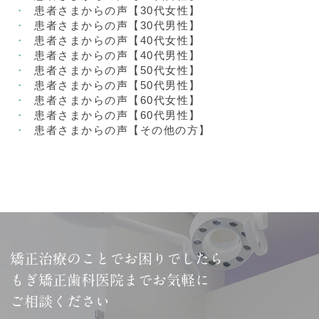
患者さまからの声【30代女性】
患者さまからの声【30代男性】
患者さまからの声【40代女性】
患者さまからの声【40代男性】
患者さまからの声【50代女性】
患者さまからの声【50代男性】
患者さまからの声【60代女性】
患者さまからの声【60代男性】
患者さまからの声【その他の方】
矯正治療のことでお困りでしたら
もぎ矯正歯科医院までお気軽に
ご相談ください