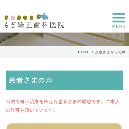
患者さまの声
HOME
患者さまからの声
患者さまの声
当院で矯正治療を終えた患者さまの感想です。ご本人
の許可を頂いています。