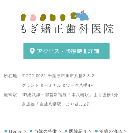
所在地
〒272-0021 千葉県市川市八幡3-3-2
グランドターミナルタワー本八幡4F
最寄駅
JR総武線・都営新宿線「本八幡駅」より徒歩1分
京成線「京成八幡駅」より徒歩2分
Home >
当院の特徴 >
医院紹介 >
治療の流れ >