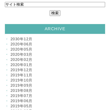
ARCHIVE
2030年12月
2020年06月
2020年05月
2020年03月
2020年02月
2020年01月
2019年12月
2019年11月
2019年10月
2019年09月
2019年08月
2019年07月
2019年06月
2019年05月