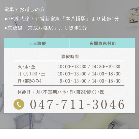
電車でお越しの方
●JR総武線・都営新宿線「本八幡駅」より徒歩1分
●京成線「京成八幡駅」より徒歩2分