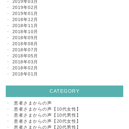
2019年03月
2019年02月
2019年01月
2018年12月
2018年11月
2018年10月
2018年09月
2018年08月
2018年07月
2018年05月
2018年03月
2018年02月
2018年01月
CATEGORY
患者さまからの声
患者さまからの声【10代女性】
患者さまからの声【10代男性】
患者さまからの声【20代女性】
患者さまからの声【20代男性】