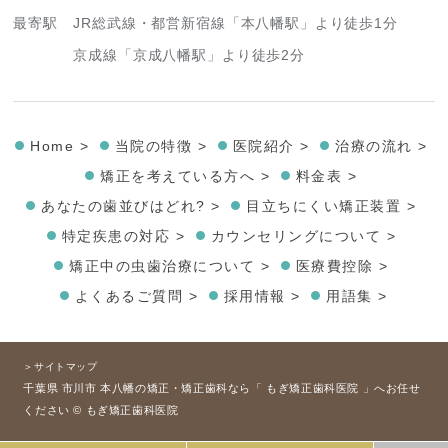
最寄駅
JR総武線・都営新宿線「本八幡駅」より徒歩1分
京成線「京成八幡駅」より徒歩2分
Home >
当院の特徴 >
医院紹介 >
治療の流れ >
矯正を考えている方へ >
料金表 >
あなたの歯並びはどれ? >
目立ちにくい矯正装置 >
特定疾患の対応 >
カウンセリングについて >
矯正中の虫歯治療について >
医療費控除 >
よくあるご質問 >
採用情報 >
用語集 >
＞サイトマップ
千葉県 市川市 本八幡の矯正・矯正歯科なら「 もぎ矯正歯科医院 」へお任せ
ください © もぎ矯正歯科医院