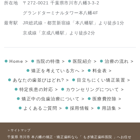
所在地
〒272-0021 千葉県市川市八幡3-3-2
グランドターミナルタワー本八幡4F
最寄駅
JR総武線・都営新宿線「本八幡駅」より徒歩1分
京成線「京成八幡駅」より徒歩2分
Home >
当院の特徴 >
医院紹介 >
治療の流れ >
矯正を考えている方へ >
料金表 >
あなたの歯並びはどれ? >
目立ちにくい矯正装置 >
特定疾患の対応 >
カウンセリングについて >
矯正中の虫歯治療について >
医療費控除 >
よくあるご質問 >
採用情報 >
用語集 >
＞サイトマップ
千葉県 市川市 本八幡の矯正・矯正歯科なら「 もぎ矯正歯科医院 」へお任せ