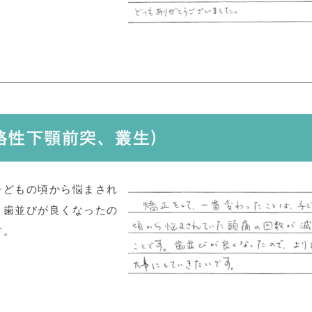
骨格性下顎前突、叢生)
子どもの頃から悩まされ
。歯並びが良くなったの
す。