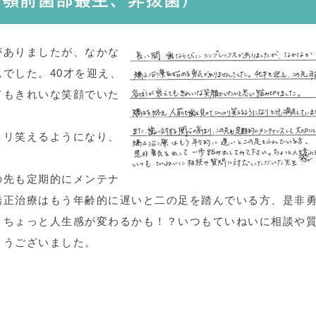
上下顎前歯部叢生、非抜歯)
がありましたが、なかな
でした。40才を迎え、
てもきれいな笑顔でいた
コリ笑えるようになり、
の先も定期的にメンテナ
矯正治療はもう年齢的に遅いと二の足を踏んでいる方、是非
。ちょっと人生感が変わるかも！？いつもていねいに相談や
とうございました。