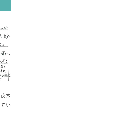
、茂木
してい