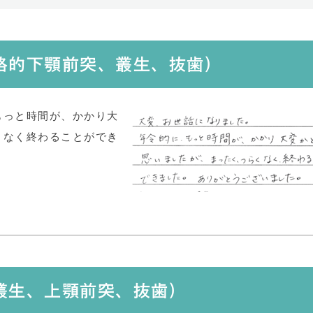
骨格的下顎前突、叢生、抜歯)
もっと時間が、かかり大
くなく終わることができ
(叢生、上顎前突、抜歯)