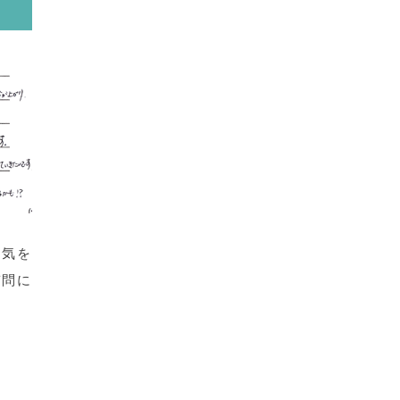
勇気を
質問に